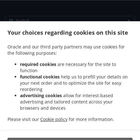
Your choices regarding cookies on this site
.
.
Privacy policy
Terms of service
Cookie Policy Changes
Contact us
Oracle and our third party partners may use cookies for
the following purposes:
Münchener Str. 15, 85604 Zorneding, Germany
+49 1525 7562789
required cookies
are necessary for the site to
Links
function
functional cookies
help us to prefill your details on
Menu
your next order and to optimize the site for easy
Table reservation
reordering
advertising cookies
allow for interest-based
Order ahead
advertising and tailored content across your
Contact us
browsers and devices
Please visit our
Cookie policy
for more information.
.
.
Pizza Takeaway Zorneding
Pasta Takeaway Zorneding
Kebab Takeaway Zorneding