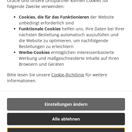
Kontakt
Oracle und unsere Drittpartner können Cookies für
folgende Zwecke verwenden:
Münchener Str. 15, 85604 Zorneding, Germany
+49 1525 7562789
Cookies, die für das Funktionieren
der Website
Links
unbedingt erforderlich sind
Funktionale Cookies
helfen uns, Ihre Daten bei Ihrer
Menü
nächsten Bestellung automatisch auszufüllen und
die Website zu optimieren, um nachfolgende
Tischreservierung
Bestellungen zu erleichtern
Werbe-Cookies
ermöglichen interessenbasierte
Im Voraus bestellen
Werbung und maßgeschneiderte Inhalte auf Ihren
Kontakt
Browsern und Geräten
Bitte lesen Sie unsere
Cookie-Richtlinie
für weitere
Informationen.
.
.
Pizza zum Mitnehmen Zorneding
Pasta zum Mitnehmen Zorneding
Kebab zum
Mitnehmen Zorneding
Einstellungen ändern
Unterstützt von:
Alle ablehnen
Gastro&IT Solutions Wittenberg | service@gastrokassen.bayern |